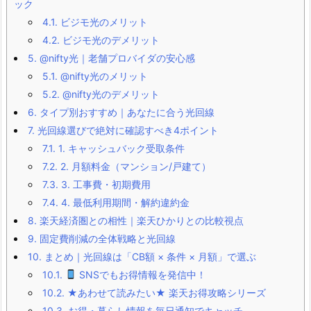
ック
4.1.
ビジモ光のメリット
4.2.
ビジモ光のデメリット
5.
@nifty光｜老舗プロバイダの安心感
5.1.
@nifty光のメリット
5.2.
@nifty光のデメリット
6.
タイプ別おすすめ｜あなたに合う光回線
7.
光回線選びで絶対に確認すべき4ポイント
7.1.
1. キャッシュバック受取条件
7.2.
2. 月額料金（マンション/戸建て）
7.3.
3. 工事費・初期費用
7.4.
4. 最低利用期間・解約違約金
8.
楽天経済圏との相性｜楽天ひかりとの比較視点
9.
固定費削減の全体戦略と光回線
10.
まとめ｜光回線は「CB額 × 条件 × 月額」で選ぶ
10.1.
SNSでもお得情報を発信中！
10.2.
★あわせて読みたい★ 楽天お得攻略シリーズ
10.3.
お得・暮らし情報を毎日通知でキャッチ