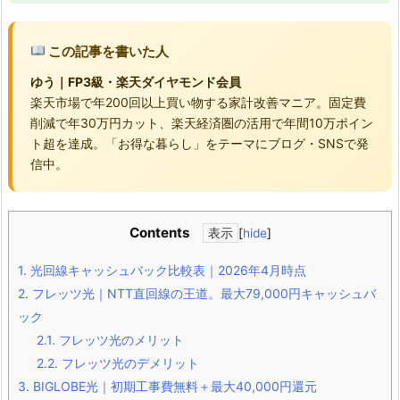
この記事を書いた人
ゆう｜FP3級・楽天ダイヤモンド会員
楽天市場で年200回以上買い物する家計改善マニア。固定費
削減で年30万円カット、楽天経済圏の活用で年間10万ポイン
ト超を達成。「お得な暮らし」をテーマにブログ・SNSで発
信中。
Contents
[
hide
]
1.
光回線キャッシュバック比較表｜2026年4月時点
2.
フレッツ光｜NTT直回線の王道。最大79,000円キャッシュバ
ック
2.1.
フレッツ光のメリット
2.2.
フレッツ光のデメリット
3.
BIGLOBE光｜初期工事費無料＋最大40,000円還元