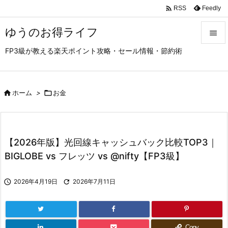

Feedly
RSS
ゆうのお得ライフ

FP3級が教える楽天ポイント攻略・セール情報・節約術

メニュ

サイド

ホーム
>

お金

前へ

【2026年版】光回線キャッシュバック比較TOP3｜
次へ
BIGLOBE vs フレッツ vs @nifty【FP3級】

検索

2026年4月19日

2026年7月11日
Copy