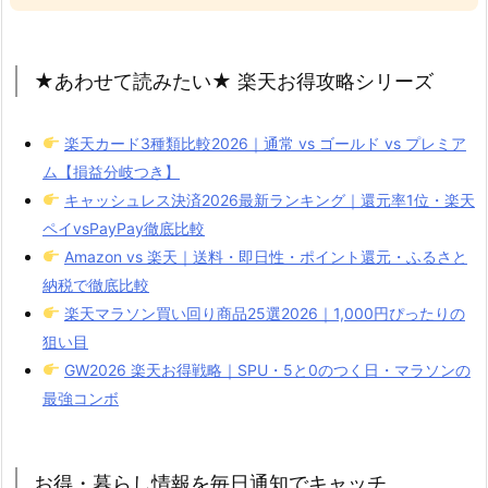
★あわせて読みたい★ 楽天お得攻略シリーズ
楽天カード3種類比較2026｜通常 vs ゴールド vs プレミア
ム【損益分岐つき】
キャッシュレス決済2026最新ランキング｜還元率1位・楽天
ペイvsPayPay徹底比較
Amazon vs 楽天｜送料・即日性・ポイント還元・ふるさと
納税で徹底比較
楽天マラソン買い回り商品25選2026｜1,000円ぴったりの
狙い目
GW2026 楽天お得戦略｜SPU・5と0のつく日・マラソンの
最強コンボ
お得・暮らし情報を毎日通知でキャッチ