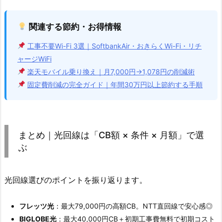
関連する節約・お得情報
工事不要Wi-Fi 3選｜SoftbankAir・おきらくWi-Fi・リチ
ャージWiFi
楽天モバイル乗り換え｜月7,000円→1,078円の削減術
固定費削減の完全ガイド｜年間30万円以上節約する手順
まとめ｜光回線は「CB額 × 条件 × 月額」で選
ぶ
光回線選びのポイントを振り返ります。
フレッツ光
：最大79,000円の高額CB。NTT直回線で安心感◎
BIGLOBE光
：最大40,000円CB＋初期工事費無料で初期コスト