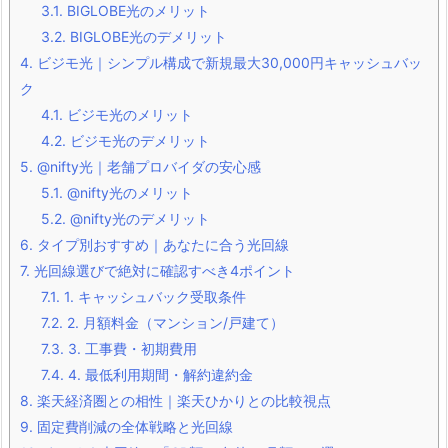
3.1.
BIGLOBE光のメリット
3.2.
BIGLOBE光のデメリット
4.
ビジモ光｜シンプル構成で新規最大30,000円キャッシュバッ
ク
4.1.
ビジモ光のメリット
4.2.
ビジモ光のデメリット
5.
@nifty光｜老舗プロバイダの安心感
5.1.
@nifty光のメリット
5.2.
@nifty光のデメリット
6.
タイプ別おすすめ｜あなたに合う光回線
7.
光回線選びで絶対に確認すべき4ポイント
7.1.
1. キャッシュバック受取条件
7.2.
2. 月額料金（マンション/戸建て）
7.3.
3. 工事費・初期費用
7.4.
4. 最低利用期間・解約違約金
8.
楽天経済圏との相性｜楽天ひかりとの比較視点
9.
固定費削減の全体戦略と光回線