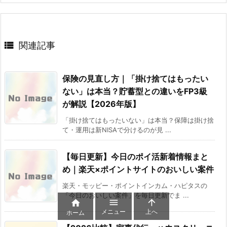

関連記事
保険の見直し方｜「掛け捨てはもったい
ない」は本当？貯蓄型との違いをFP3級
が解説【2026年版】
「掛け捨てはもったいない」は本当？保障は掛け捨
て・運用は新NISAで分けるのが見 ...
【毎日更新】今日のポイ活新着情報まと
め｜楽天×ポイントサイトのおいしい案件
楽天・モッピー・ポイントインカム・ハピタスの
「今日のおいしい案件」を毎日更新でま ...



メニュー
上へ
ホーム