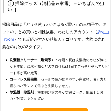
① 掃除グッズ（消耗品＆家電）＝いちばんの狙
い目
掃除用品は「どうせ使う×かさばる×重い」の三拍子で、ネ
ットのまとめ買いと相性抜群。わたしのアカウント（
@yu.u
_room
）でも反応が大きい鉄板カテゴリです。実際に売れ
筋なのは次の3タイプ。
洗濯槽クリーナー（塩素系）
：梅雨〜夏は洗濯槽のカビが気に
なる季節。茂木和哉などのプロ仕様は1回でごっそり落ちてリピ
ート率が高い定番。
コードレス掃除機
：セールで値が動きやすい家電枠。吸引力と
軽さのバランスで選ぶと失敗しません。
除湿機・除湿剤
：梅雨明け前の今が需要ピーク。部屋干し臭・
カビ対策にまとめ買い。