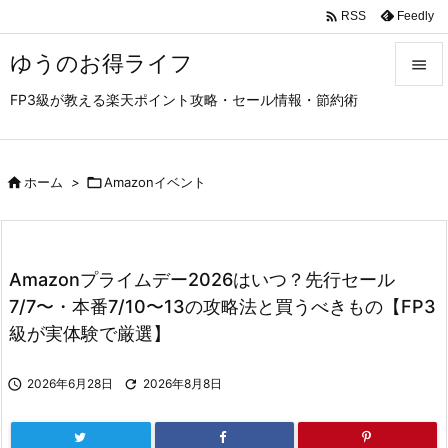

Feedly
RSS
ゆうのお得ライフ

FP3級が教える楽天ポイント攻略・セール情報・節約術

メニュ

サイド

ホーム
>

Amazonイベント

前へ

Amazonプライムデー2026はいつ？先行セール
次へ
7/7〜・本番7/10〜13の攻略法と買うべきもの【FP3

級が実体験で厳選】
検索

2026年6月28日

2026年8月8日