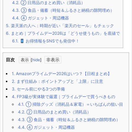
4.2.
② 日用品のまとめ買い（消耗品）
4.3.
③ 食品・備蓄（時短＆ふるさと納税の隙間埋め）
4.4.
④ ガジェット・周辺機器
5.
楽天派の人へ：時期が近い「楽天のセール」もチェック
6.
まとめ｜プライムデー2026は「どうせ使うもの」を底値で
6.1.
お得情報をSNSでも発信中！
目次
[
hide
]
1.
Amazonプライムデー2026はいつ？【日程まとめ】
2.
まず仕組み：ポイントアップと「上限」に注意
3.
セール前にやる3つの準備
4.
FP3級が実体験で厳選｜プライムデーで買うべきもの
4.1.
① 掃除グッズ（消耗品＆家電）＝いちばんの狙い目
4.2.
② 日用品のまとめ買い（消耗品）
4.3.
③ 食品・備蓄（時短＆ふるさと納税の隙間埋め）
4.4.
④ ガジェット・周辺機器