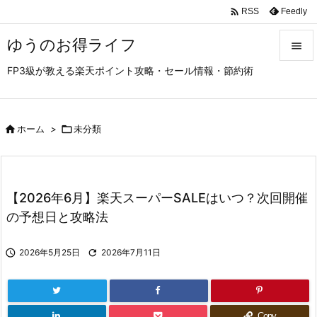

Feedly
RSS
ゆうのお得ライフ

FP3級が教える楽天ポイント攻略・セール情報・節約術

メニュ

サイド

ホーム
>

未分類

前へ

【2026年6月】楽天スーパーSALEはいつ？次回開催
次へ
の予想日と攻略法

検索

2026年5月25日

2026年7月11日
Copy