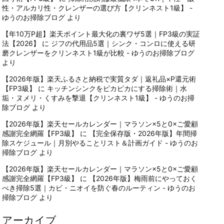
性・アルカリ性・クレンザーの選び方【クリンネスト1級】 -
ゆうのお掃除ブログ
より
【年10万P超】楽天ポイント最大化の裏ワザ5選｜FP3級の実証
法【2026】
に
ジフの代用品5選｜シンク・コンロに使える研
磨クレンザーをクリンネスト1級が比較 - ゆうのお掃除ブログ
より
【2026年版】楽天ふるさと納税で実質タダ｜返礼品×P還元術
【FP3級】
に
キッチンシンクをピカピカにする掃除術｜水
垢・ヌメリ・くすみを撃退【クリンネスト1級】 - ゆうのお掃
除ブログ
より
【2026年版】楽天セールカレンダー｜マラソン×5と0×ご愛顧
感謝完全網羅【FP3級】
に
【完全保存版・2026年版】年間掃
除スケジュール｜月別やることリスト＆計画ガイド - ゆうのお
掃除ブログ
より
【2026年版】楽天セールカレンダー｜マラソン×5と0×ご愛顧
感謝完全網羅【FP3級】
に
【2026年版】梅雨前にやっておく
べき掃除5選｜カビ・ニオイを防ぐ春のルーティン - ゆうのお
掃除ブログ
より
アーカイブ