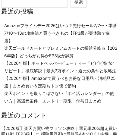
検索
最近の投稿
Amazonプライムデー2026はいつ？先行セール7/7〜・本番
7/10〜13の攻略法と買うべきもの【FP3級が実体験で厳
選】
楽天ゴールドカードとプレミアムカードの損益分岐点【202
6年版】どっちがお得かFP3級が試算
【2026年版】ホットペッパービューティー「ビビビ祭 for
リピート」徹底解説｜最大2万ポイント還元の条件と攻略法
【2026年版】Amazonで買うべきお得な日用品・消耗品25
選｜まとめ買い＆定期おトク便で節約
楽天ポイントを取りこぼさない『ポイ活カレンダー』の使
い方｜高還元案件・エントリー期限・付与日まとめ
最近のコメント
【2026版】楽天お買い物マラソン攻略｜還元率20%超え買い
回り術【FP3級】
に
掃除用洗剤は最低限4本でOK｜中性・酸